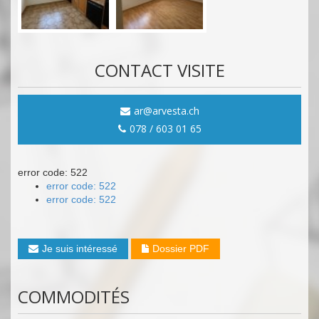
CONTACT VISITE
ar@arvesta.ch
078 / 603 01 65
error code: 522
error code: 522
error code: 522
Je suis intéressé
Dossier PDF
COMMODITÉS