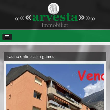
casino online cash games