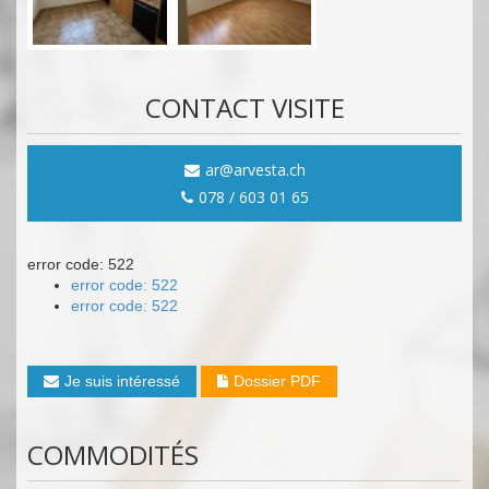
CONTACT VISITE
ar@arvesta.ch
078 / 603 01 65
error code: 522
error code: 522
error code: 522
Je suis intéressé
Dossier PDF
COMMODITÉS