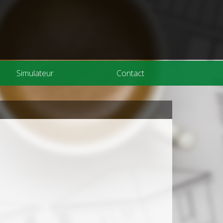
Simulateur
Contact