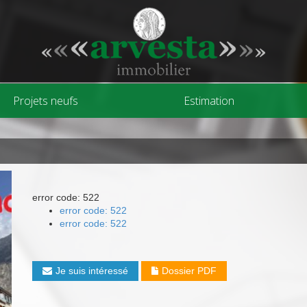
Projets neufs
Estimation
error code: 522
error code: 522
error code: 522
Je suis intéressé
Dossier PDF