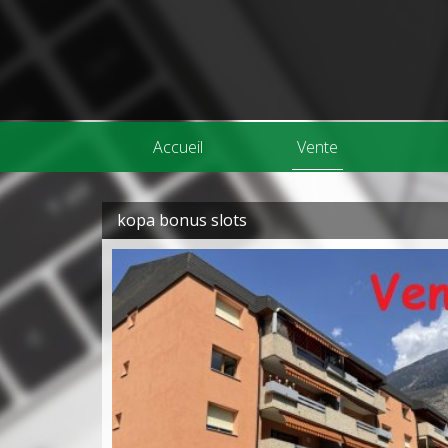
Accueil
Vente
kopa bonus slots