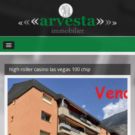
high roller casino las vegas 100 chip