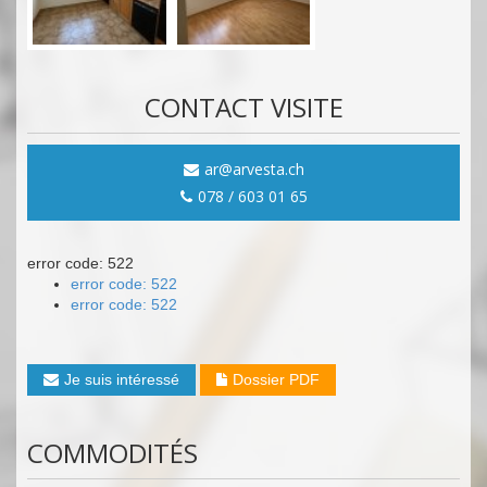
CONTACT VISITE
ar@arvesta.ch
078 / 603 01 65
error code: 522
error code: 522
error code: 522
Je suis intéressé
Dossier PDF
COMMODITÉS