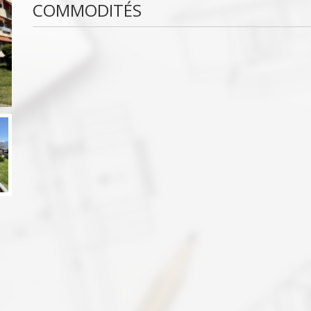
COMMODITÉS