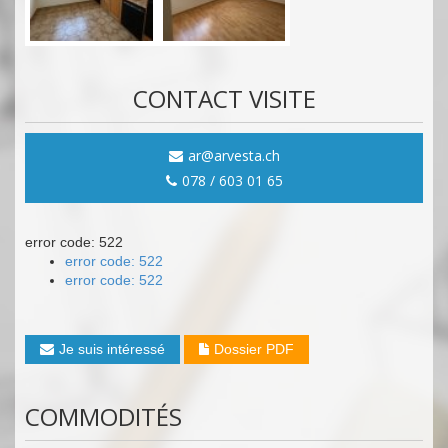
CONTACT VISITE
ar@arvesta.ch
078 / 603 01 65
error code: 522
error code: 522
error code: 522
Je suis intéressé
Dossier PDF
COMMODITÉS