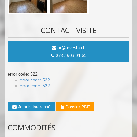
CONTACT VISITE
ar@arvesta.ch
078 / 603 01 65
error code: 522
error code: 522
error code: 522
Je suis intéressé
Dossier PDF
COMMODITÉS