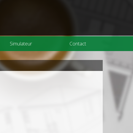
Simulateur
Contact