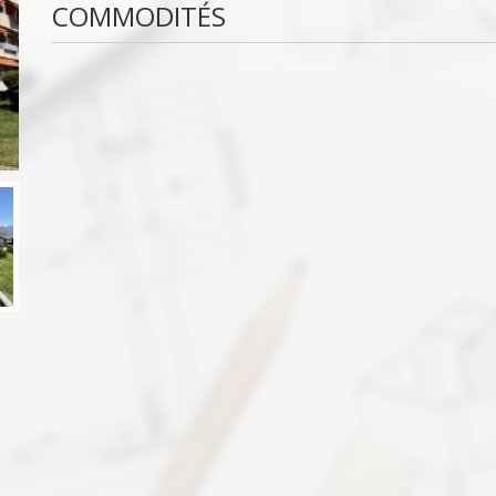
COMMODITÉS