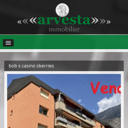
bob s casino skerries