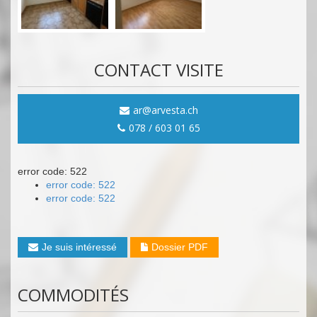
CONTACT VISITE
ar@arvesta.ch
078 / 603 01 65
error code: 522
error code: 522
error code: 522
Je suis intéressé
Dossier PDF
COMMODITÉS