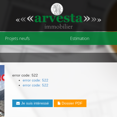
Projets neufs
Estimation
error code: 522
error code: 522
error code: 522
Je suis intéressé
Dossier PDF