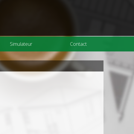
Simulateur
Contact