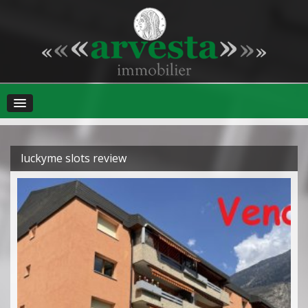
luckyme slots review