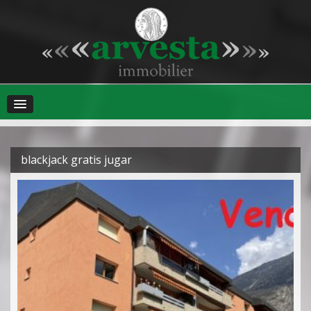
blackjack gratis jugar