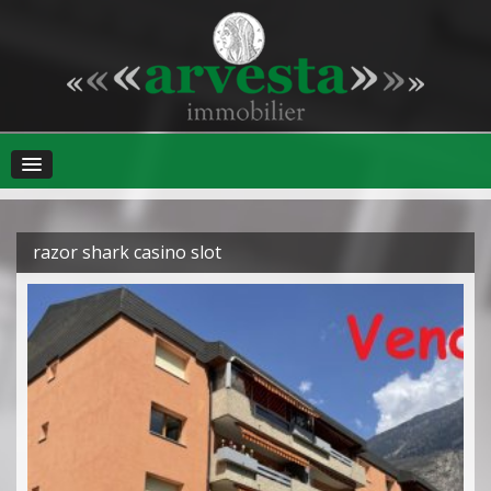
razor shark casino slot