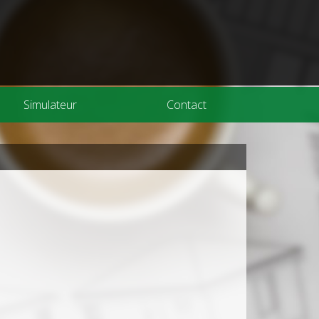
Simulateur
Contact