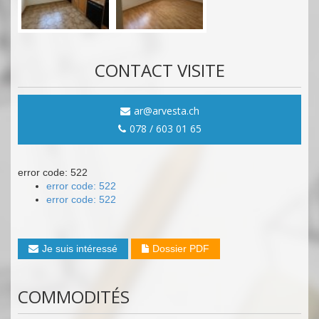
CONTACT VISITE
ar@arvesta.ch
078 / 603 01 65
error code: 522
error code: 522
error code: 522
Je suis intéressé
Dossier PDF
COMMODITÉS