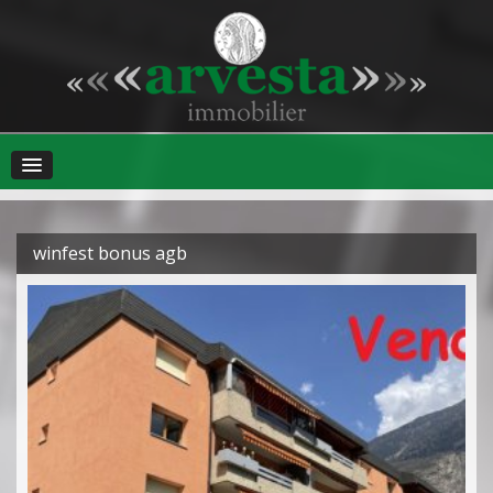
winfest bonus agb