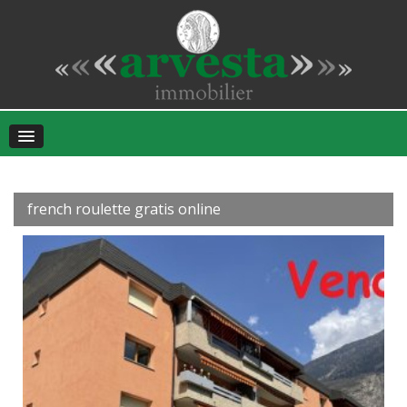
french roulette gratis online