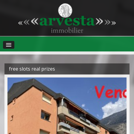
free slots real prizes