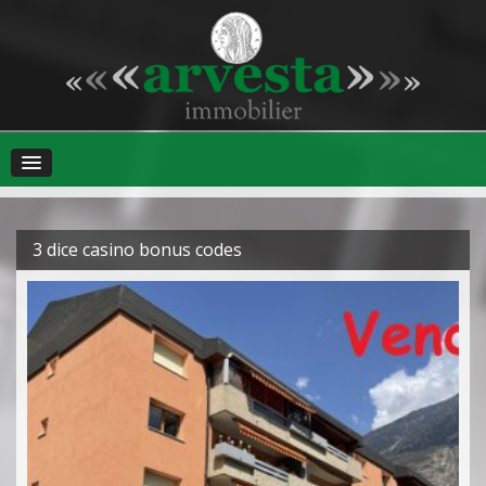
3 dice casino bonus codes