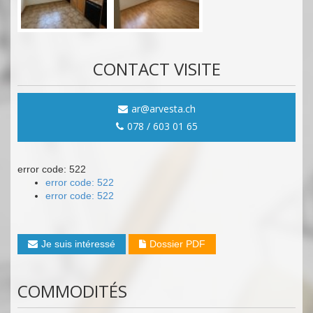
CONTACT VISITE
ar@arvesta.ch
078 / 603 01 65
error code: 522
error code: 522
error code: 522
Je suis intéressé
Dossier PDF
COMMODITÉS