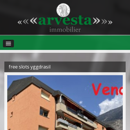
free slots yggdrasil