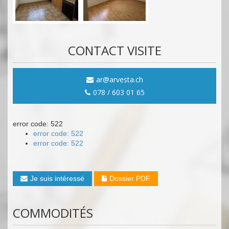
CONTACT VISITE
ar@arvesta.ch
078 / 603 01 65
error code: 522
error code: 522
error code: 522
Je suis intéressé
Dossier PDF
COMMODITÉS