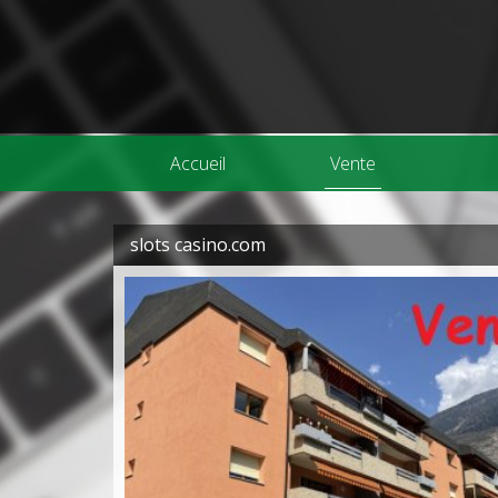
Accueil
Vente
slots casino.com