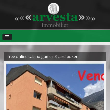
free online casino games 3 card poker