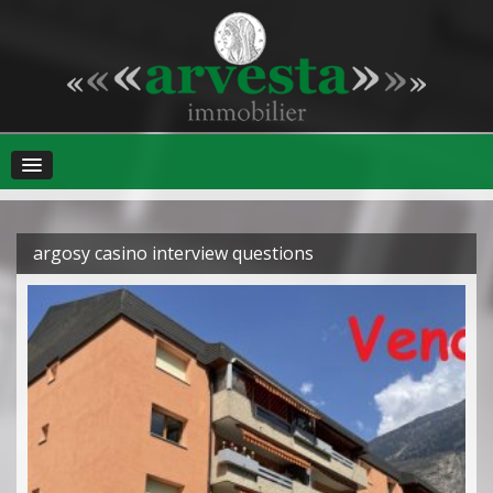
argosy casino interview questions