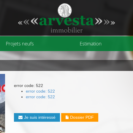
Projets neufs
Estimation
error code: 522
error code: 522
error code: 522
Je suis intéressé
Dossier PDF