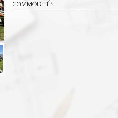
COMMODITÉS