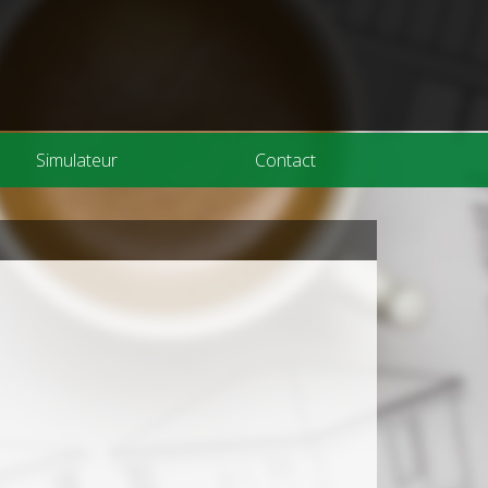
Simulateur
Contact